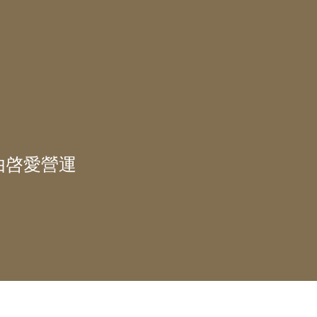
由啓愛營運